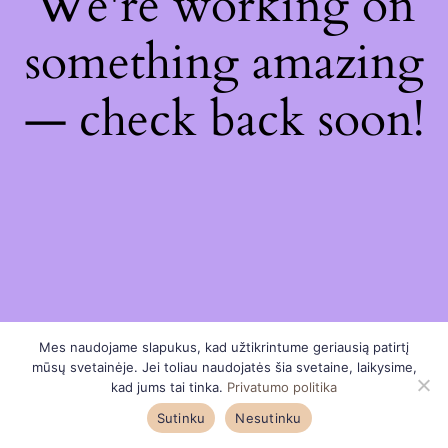
We're working on
something amazing
— check back soon!
Mes naudojame slapukus, kad užtikrintume geriausią patirtį
mūsų svetainėje. Jei toliau naudojatės šia svetaine, laikysime,
kad jums tai tinka.
Privatumo politika
Sutinku
Nesutinku