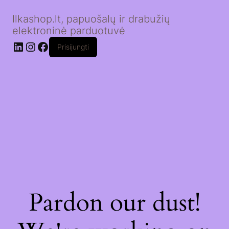
Ilkashop.lt, papuošalų ir drabužių
elektroninė parduotuvė
LinkedIn
Instagram
Facebook
Prisijungti
Pardon our dust!